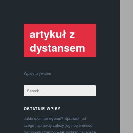
artykuł z
dystansem
Wpisy prywatne
OSTATNIE WPISY
Jakie szambo wybrać? Sprawdź, od
czego naprawdę zależy jego pojemność.
Betonowe szambo – jak wybrać najlepsze