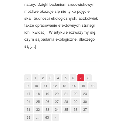
natury. Dzięki badaniom środowiskowym
możliwe okazuje się nie tylko pojęcie
skali trudności ekologicznych, aczkolwiek
także opracowanie efektownych strategii
ich likwidacji. W artykule rozważymy się,
czym są badania ekologiczne, dlaczego
są […]
«
1
2
3
4
5
6
7
8
9
10
11
12
13
14
15
16
17
18
19
20
21
22
23
24
25
26
27
28
29
30
31
32
33
34
35
36
37
38
…
63
»