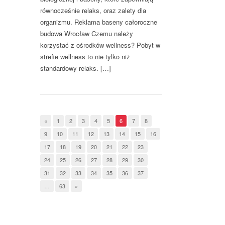
równocześnie relaks, oraz zalety dla
organizmu. Reklama baseny całoroczne
budowa Wrocław Czemu należy
korzystać z ośrodków wellness? Pobyt w
strefie wellness to nie tylko niż
standardowy relaks. […]
«
1
2
3
4
5
6
7
8
9
10
11
12
13
14
15
16
17
18
19
20
21
22
23
24
25
26
27
28
29
30
31
32
33
34
35
36
37
…
63
»