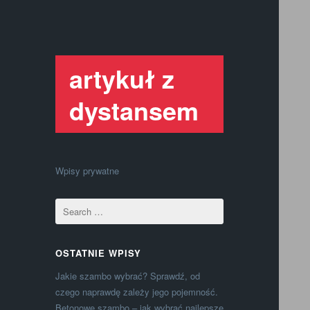
artykuł z
dystansem
Wpisy prywatne
OSTATNIE WPISY
Jakie szambo wybrać? Sprawdź, od
czego naprawdę zależy jego pojemność.
Betonowe szambo – jak wybrać najlepsze