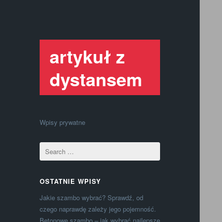
artykuł z
dystansem
Wpisy prywatne
OSTATNIE WPISY
Jakie szambo wybrać? Sprawdź, od
czego naprawdę zależy jego pojemność.
Betonowe szambo – jak wybrać najlepsze