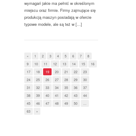
wymagań jakie ma pełnić w określonym
miejscu oraz firmie. Firmy zajmujące się
produkcją maszyn posiadają w ofercie
typowe modele, ale są też w […]
«
1
2
3
4
5
6
7
8
9
10
11
12
13
14
15
16
17
18
19
20
21
22
23
24
25
26
27
28
29
30
31
32
33
34
35
36
37
38
39
40
41
42
43
44
45
46
47
48
49
50
…
63
»