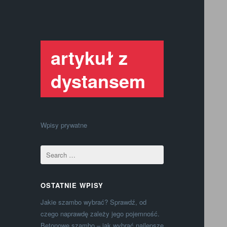
artykuł z
dystansem
Wpisy prywatne
OSTATNIE WPISY
Jakie szambo wybrać? Sprawdź, od
czego naprawdę zależy jego pojemność.
Betonowe szambo – jak wybrać najlepsze