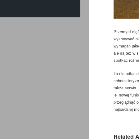
Przemysł cię
wykonywać ok
wymagań jakie
ale są też w 
spotkać rożne
To nie odłącz
scharakteryzo
także serwis
jej nowej fun
przeglądnąć o
najbardziej m
Related A