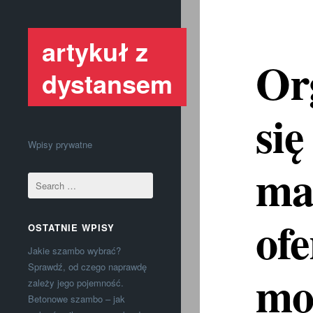
artykuł z
Or
dystansem
si
Wpisy prywatne
ma
of
OSTATNIE WPISY
Jakie szambo wybrać?
Sprawdź, od czego naprawdę
mo
zależy jego pojemność.
Betonowe szambo – jak