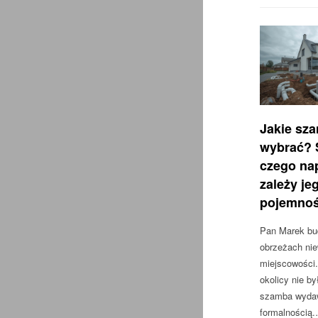
Jakie sz
wybrać? 
czego na
zależy je
pojemnoś
Pan Marek bu
obrzeżach niew
miejscowości.
okolicy nie by
szamba wydaw
formalnością