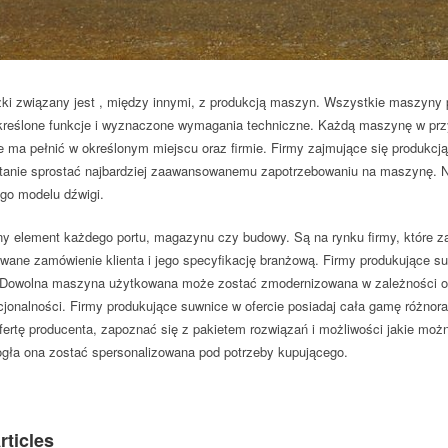
żki związany jest , między innymi, z produkcją maszyn. Wszystkie maszyn
reślone funkcje i wyznaczone wymagania techniczne. Każdą maszynę w pr
 ma pełnić w określonym miejscu oraz firmie. Firmy zajmujące się produkcj
stanie sprostać najbardziej zaawansowanemu zapotrzebowaniu na maszynę. Na
go modelu dźwigi.
ny element każdego portu, magazynu czy budowy. Są na rynku firmy, które z
wane zamówienie klienta i jego specyfikację branżową. Firmy produkujące suw
. Dowolna maszyna użytkowana może zostać zmodernizowana w zależności od
kcjonalności. Firmy produkujące suwnice w ofercie posiadaj cała gamę różnor
fertę producenta, zapoznać się z pakietem rozwiązań i możliwości jakie mo
ogła ona zostać spersonalizowana pod potrzeby kupującego.
rticles