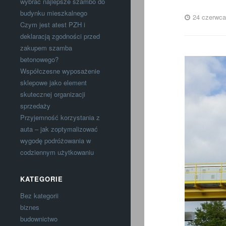
wybrać najlepsze szambo do
budynku mieszkalnego
24 czerwca
Czym jest atest PZH i
deklaracją zgodności przed
zakupem szamba
betonowego?
Współczesne wyposażenie
sklepowe jako element
skutecznej organizacji
sprzedaży
Przyjemność korzystania z
auta – jak zoptymalizować
wygodę podróżowania w
codziennym użytkowaniu
KATEGORIE
Bez kategorii
biznes
budownictwo