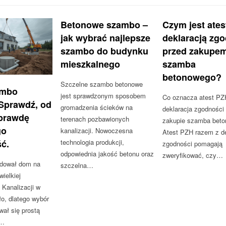
Betonowe szambo –
Czym jest ates
jak wybrać najlepsze
deklaracją zg
szambo do budynku
przed zakupe
mieszkalnego
szamba
betonowego?
Szczelne szambo betonowe
ambo
jest sprawdzonym sposobem
Co oznacza atest PZ
Sprawdź, od
gromadzenia ścieków na
deklaracja zgodności
prawdę
terenach pozbawionych
zakupie szamba bet
go
kanalizacji. Nowoczesna
Atest PZH razem z de
ć.
technologia produkcji,
zgodności pomagają
odpowiednia jakość betonu oraz
zweryfikować, czy…
dował dom na
szczelna…
ielkiej
 Kanalizacji w
ło, dlatego wybór
ał się prostą
.…