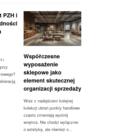
t PZH i
odności
m
Współczesne
H i
wyposażenie
 przy
sklepowe jako
onowego?
element skutecznej
klaracją
organizacji sprzedaży
Wraz z nadejściem kolejnej
kolekcji ubrań punkty handlowe
często zmieniają wystrój
wnętrza. Nie chodzi wyłącznie
o estetykę, ale również o…