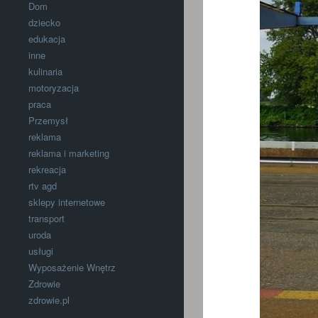
Dom
dziecko
edukacja
inne
kulinaria
motoryzacja
praca
Przemysł
reklama
reklama i marketing
rekreacja
rtv agd
sklepy internetowe
transport
uroda
usługi
Wyposażenie Wnętrz
Zdrowie
zdrowie.pl