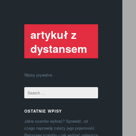
artykuł z
dystansem
Wpisy prywatne
OSTATNIE WPISY
Jakie szambo wybrać? Sprawdź, od
czego naprawdę zależy jego pojemność.
Betonowe szambo – jak wybrać najlepsze