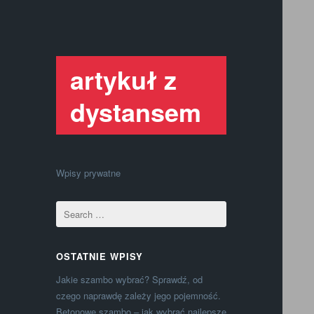
artykuł z
dystansem
Wpisy prywatne
OSTATNIE WPISY
Jakie szambo wybrać? Sprawdź, od
czego naprawdę zależy jego pojemność.
Betonowe szambo – jak wybrać najlepsze