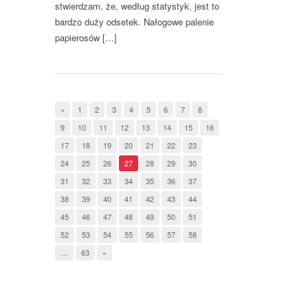
stwierdzam, że, według statystyk, jest to
bardzo duży odsetek. Nałogowe palenie
papierosów […]
«
1
2
3
4
5
6
7
8
9
10
11
12
13
14
15
16
17
18
19
20
21
22
23
24
25
26
27
28
29
30
31
32
33
34
35
36
37
38
39
40
41
42
43
44
45
46
47
48
49
50
51
52
53
54
55
56
57
58
…
63
»