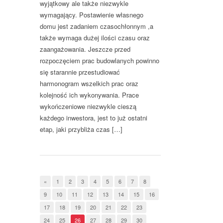
wyjątkowy ale także niezwykle
wymagający. Postawienie własnego
domu jest zadaniem czasochłonnym ,a
także wymaga dużej ilości czasu oraz
zaangażowania. Jeszcze przed
rozpoczęciem prac budowlanych powinno
się starannie przestudiować
harmonogram wszelkich prac oraz
kolejność ich wykonywania. Prace
wykończeniowe niezwykle cieszą
każdego inwestora, jest to już ostatni
etap, jaki przybliża czas […]
«
1
2
3
4
5
6
7
8
9
10
11
12
13
14
15
16
17
18
19
20
21
22
23
24
25
26
27
28
29
30