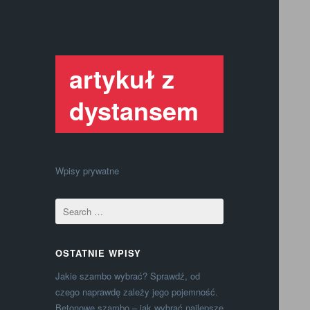
artykuł z
dystansem
Wpisy prywatne
OSTATNIE WPISY
Jakie szambo wybrać? Sprawdź, od
czego naprawdę zależy jego pojemność.
Betonowe szambo – jak wybrać najlepsze