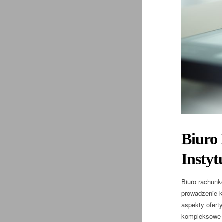
Biuro 
Instyt
Biuro rachunk
prowadzenie k
aspekty ofert
kompleksowe u