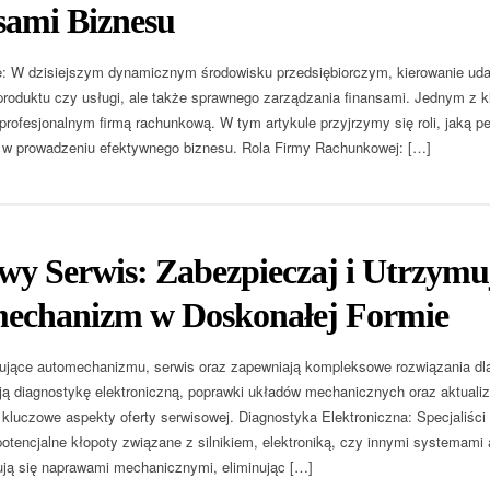
sami Biznesu
 W dzisiejszym dynamicznym środowisku przedsiębiorczym, kierowanie uda
roduktu czy usługi, ale także sprawnego zarządzania finansami. Jednym z 
profesjonalnym firmą rachunkową. W tym artykule przyjrzymy się roli, jaką p
 w prowadzeniu efektywnego biznesu. Rola Firmy Rachunkowej: […]
wy Serwis: Zabezpieczaj i Utrzymu
echanizm w Doskonałej Formie
ujące automechanizmu, serwis oraz zapewniają kompleksowe rozwiązania dla 
ją diagnostykę elektroniczną, poprawki układów mechanicznych oraz aktualiz
kluczowe aspekty oferty serwisowej. Diagnostyka Elektroniczna: Specjaliści
 potencjalne kłopoty związane z silnikiem, elektroniką, czy innymi systema
ją się naprawami mechanicznymi, eliminując […]