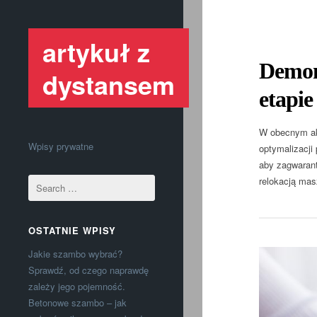
artykuł z
Demont
dystansem
etapie
W obecnym akt
Wpisy prywatne
optymalizacji
aby zagwarant
relokacją mas
OSTATNIE WPISY
Jakie szambo wybrać?
Sprawdź, od czego naprawdę
zależy jego pojemność.
Betonowe szambo – jak