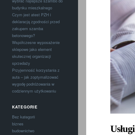
wybrać najlepsze szambo do
budynku mieszkalnego
Czym jest atest PZH i
deklaracją zgodności przed
zakupem szamba
betonowego?
Współczesne wyposażenie
sklepowe jako element
skutecznej organizacji
sprzedaży
Przyjemność korzystania z
auta – jak zoptymalizować
wygodę podróżowania w
codziennym użytkowaniu
KATEGORIE
Bez kategorii
biznes
Usług
budownictwo