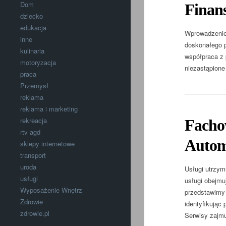
Dom
Finan
dziecko
edukacja
Wprowadzenie:
inne
doskonałego p
kulinaria
współpraca z 
motoryzacja
niezastąpione
praca
Przemysł
reklama
reklama i marketing
rekreacja
Facho
rtv agd
Autom
sklepy internetowe
transport
uroda
Usługi utrzym
usługi
usługi obejmu
Wyposażenie Wnętrz
przedstawimy 
Zdrowie
identyfikując
zdrowie.pl
Serwisy zajmu