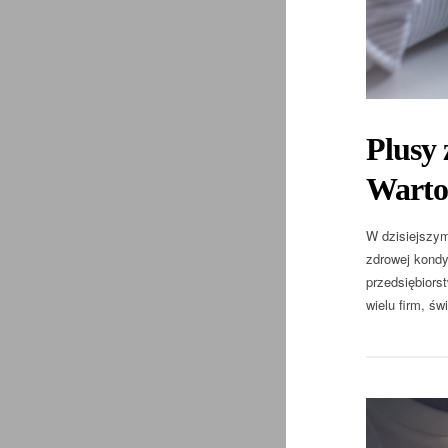
Plusy
Warto
W dzisiejszym
zdrowej kondy
przedsiębiors
wielu firm, ś