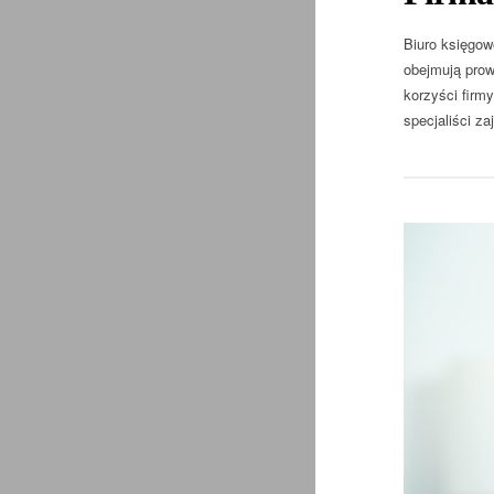
Biuro księgow
obejmują prowa
korzyści firm
specjaliści z