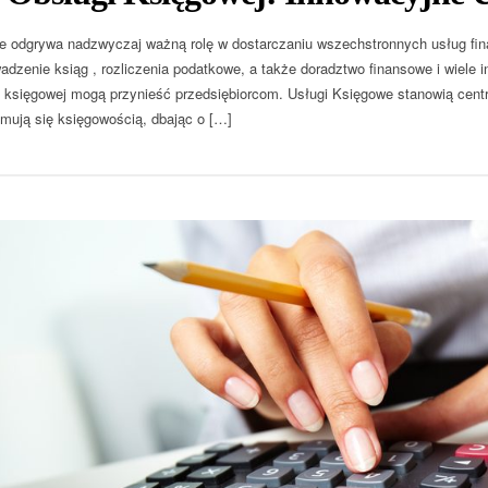
e odgrywa nadzwyczaj ważną rolę w dostarczaniu wszechstronnych usług fina
dzenie ksiąg , rozliczenia podatkowe, a także doradztwo finansowe i wiele inn
y księgowej mogą przynieść przedsiębiorcom. Usługi Księgowe stanowią centra
ajmują się księgowością, dbając o […]