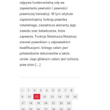
odgrywa fundamentalną rolę we
zapewnieniu pewności i pewności
prawniczej transakcji. W tym artykule
zaprezentujemy funkcję prawnika
notarialnego, zasadnicze elementy jego
zawodu oraz świadczenia, które
zapewnia. Funkcja Notariusza:Notariusz
stanowi prawnikiem z odpowiednimi
kwalifikacjami, którego celem jest
potwierdzanie dokumentów a także
umów. Jego głównym celem jest ochrona
praw stron […]
«
1
2
3
4
5
6
7
8
9
10
11
12
13
14
15
16
17
18
19
20
21
22
23
24
25
26
27
28
29
30