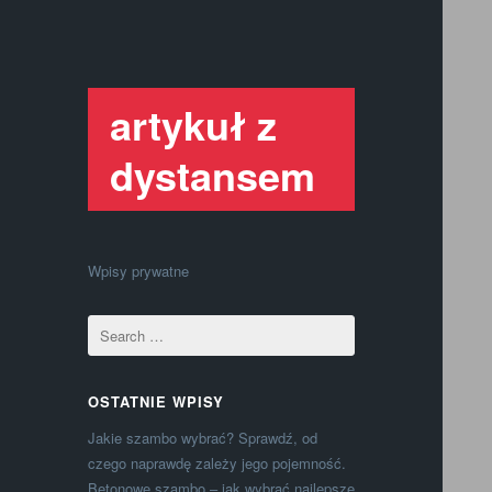
artykuł z
dystansem
Wpisy prywatne
OSTATNIE WPISY
Jakie szambo wybrać? Sprawdź, od
czego naprawdę zależy jego pojemność.
Betonowe szambo – jak wybrać najlepsze