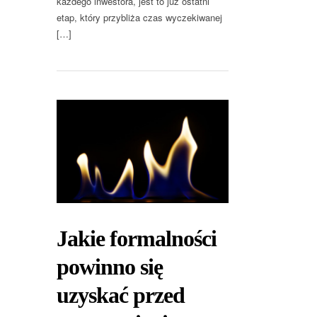
każdego inwestora, jest to już ostatni
etap, który przybliża czas wyczekiwanej
[…]
Jakie formalności
powinno się
uzyskać przed