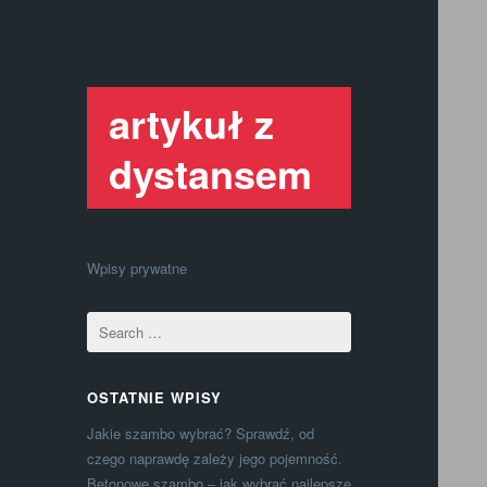
artykuł z
dystansem
Wpisy prywatne
OSTATNIE WPISY
Jakie szambo wybrać? Sprawdź, od
czego naprawdę zależy jego pojemność.
Betonowe szambo – jak wybrać najlepsze