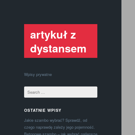
artykuł z
dystansem
Wpisy prywatne
OSTATNIE WPISY
Jakie szambo wybrać? Sprawdź, od
czego naprawdę zależy jego pojemność.
Betonowe szambo – jak wybrać najlepsze