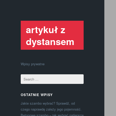
artykuł z
dystansem
Wpisy prywatne
OSTATNIE WPISY
Jakie szambo wybrać? Sprawdź, od
czego naprawdę zależy jego pojemność.
Betonowe szambo – jak wybrać najlepsze