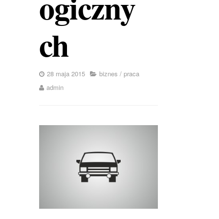
ogiczny
ch
28 maja 2015
biznes
/
praca
admin