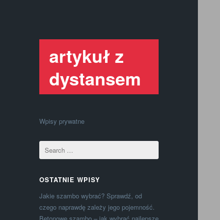
artykuł z
dystansem
Wpisy prywatne
OSTATNIE WPISY
Jakie szambo wybrać? Sprawdź, od
czego naprawdę zależy jego pojemność.
Betonowe szambo – jak wybrać najlepsze