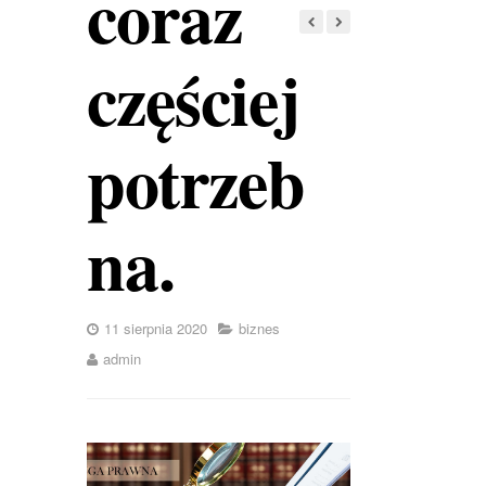
coraz
częściej
potrzeb
na.
11 sierpnia 2020
biznes
admin