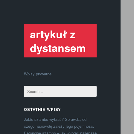
artykuł z
dystansem
Wpisy prywatne
OSTATNIE WPISY
Jakie szambo wybrać? Sprawdź, od
czego naprawdę zależy jego pojemność.
Betonowe szambo – jak wybrać najlepsze