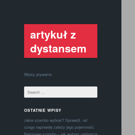
artykuł z
dystansem
Wpisy prywatne
OSTATNIE WPISY
Jakie szambo wybrać? Sprawdź, od
czego naprawdę zależy jego pojemność.
Betonowe szambo – jak wybrać najlepsze