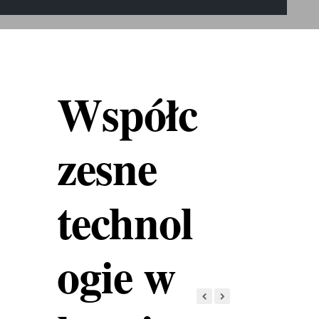
Współc
zesne
technol
ogie w