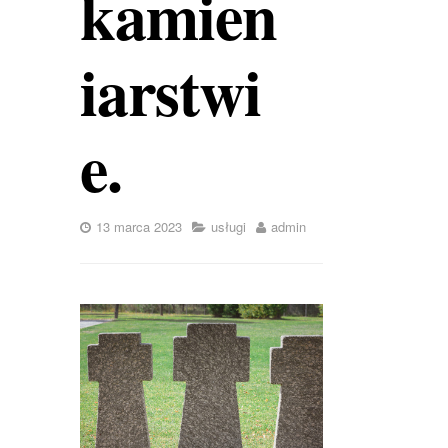
kamien
iarstwi
e.
13 marca 2023
usługi
admin