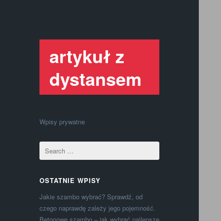
artykuł z
dystansem
Wpisy prywatne
OSTATNIE WPISY
Jakie szambo wybrać? Sprawdź, od
czego naprawdę zależy jego pojemność.
Betonowe szambo – jak wybrać najlepsze