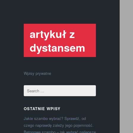
artykuł z
dystansem
Wpisy prywatne
OSTATNIE WPISY
Jakie szambo wybrać? Sprawdź, od
czego naprawdę zależy jego pojemność.
Betonowe szambo – jak wybrać najlepsze