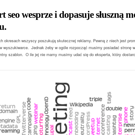
t seo wesprze i dopasuje słuszną m
u.
h okresach wszyscy poszukują skutecznej reklamy. Pewną z niech jest pro
 w wyszukiwarce. Jednak żeby w ogóle rozpocząć musimy posiadać stronę ww
ntny szablon. O ile jej nie mamy musimy udać się do eksperta, który dosta