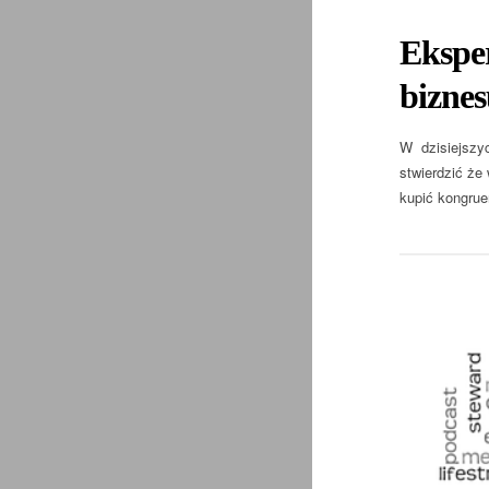
Eksper
biznes
W dzisiejszyc
stwierdzić że
kupić kongrue