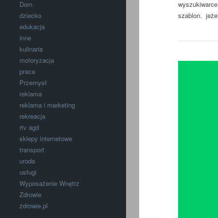
wyszukiwarce.
Dom
szablon. jeże
dziecko
edukacja
inne
kulinaria
motoryzacja
praca
Przemysł
reklama
reklama i marketing
rekreacja
rtv agd
sklepy internetowe
transport
uroda
usługi
Wyposażenie Wnętrz
Zdrowie
zdrowie.pl