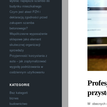
wybrać najlepsze szambo do
budynku mieszkalnego
Czym jest atest PZH i
deklaracją zgodności przed
zakupem szamba
betonowego?
Współczesne wyposażenie
sklepowe jako element
skutecznej organizacji
sprzedaży
Przyjemność korzystania z
auta – jak zoptymalizować
wygodę podróżowania w
codziennym użytkowaniu
Profes
KATEGORIE
przyst
Bez kategorii
biznes
W obecnych ok
budownictwo