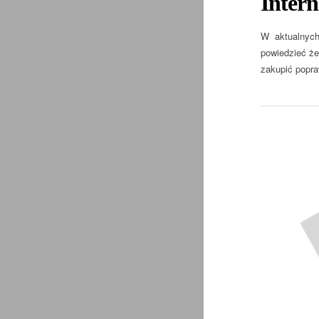
Intern
W aktualnych
powiedzieć ż
zakupić popra