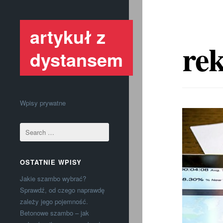
artykuł z
re
dystansem
Wpisy prywatne
OSTATNIE WPISY
Jakie szambo wybrać?
Sprawdź, od czego naprawdę
zależy jego pojemność.
Betonowe szambo – jak