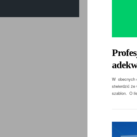
Profes
adekwa
W obecnych c
stwierdzić że
szablon. O il