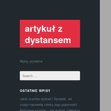
artykuł z
dystansem
Wpisy prywatne
OSTATNIE WPISY
Jakie szambo wybrać? Sprawdź, od
czego naprawdę zależy jego pojemność.
Betonowe szambo – jak wybrać najlepsze