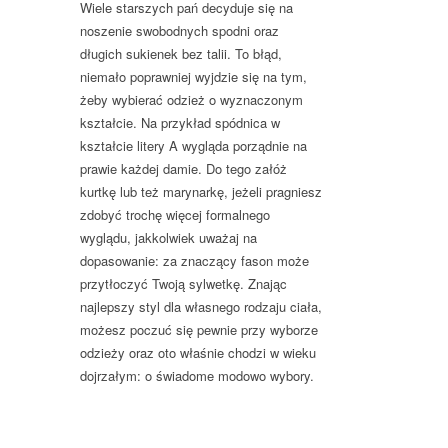
Wiele starszych pań decyduje się na
noszenie swobodnych spodni oraz
długich sukienek bez talii. To błąd,
niemało poprawniej wyjdzie się na tym,
żeby wybierać odzież o wyznaczonym
kształcie. Na przykład spódnica w
kształcie litery A wygląda porządnie na
prawie każdej damie. Do tego załóż
kurtkę lub też marynarkę, jeżeli pragniesz
zdobyć trochę więcej formalnego
wyglądu, jakkolwiek uważaj na
dopasowanie: za znaczący fason może
przytłoczyć Twoją sylwetkę. Znając
najlepszy styl dla własnego rodzaju ciała,
możesz poczuć się pewnie przy wyborze
odzieży oraz oto właśnie chodzi w wieku
dojrzałym: o świadome modowo wybory.