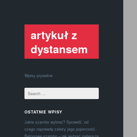
artykuł z
dystansem
Wpisy prywatne
OSTATNIE WPISY
Jakie szambo wybrać? Sprawdź, od
czego naprawdę zależy jego pojemność.
Betonowe szambo – jak wybrać najlepsze