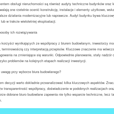
entem obsługi nieruchomości są również
audyty techniczne budynków
oraz k
walają one rzetelnie ocenić konstrukcję, instalacje i elementy użytkowe, ws
lsze działania modernizacyjne lub naprawcze. Audyt budynku bywa kluczowy
 lub w trakcie wieloletniej eksploatacji.
osoby ich rozwiązywania
 korzyści wynikających ze współpracy z biurem budowlanym, inwestorzy mo
 terminowością czy interpretacją przepisów. Kluczowe znaczenie ma wówcz
gowania na zmieniające się warunki. Odpowiednie planowanie, stały nadzór
zyko problemów na kolejnych etapach realizacji inwestycji.
 uwagę przy wyborze biura budowlanego?
em decyzji warto dokładnie przeanalizować kilka kluczowych aspektów. Znac
kże transparentność współpracy, doświadczenie w podobnych realizacjach o
rze dobrane biuro budowlane zapewnia nie tylko wsparcie techniczne, lecz t
m.