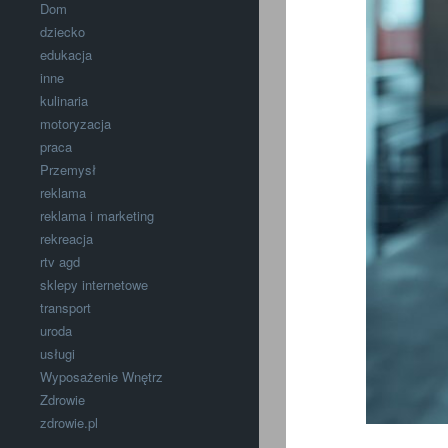
Dom
dziecko
edukacja
inne
kulinaria
motoryzacja
praca
Przemysł
reklama
reklama i marketing
rekreacja
rtv agd
sklepy internetowe
transport
uroda
usługi
Wyposażenie Wnętrz
Zdrowie
zdrowie.pl