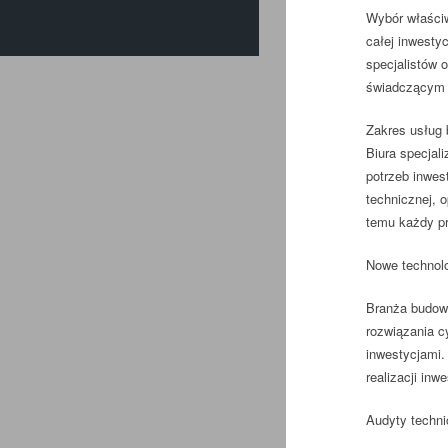
Wybór
właści
całej inwestyc
specjalistów 
świadczącym u
Zakres usług 
Biura specjal
potrzeb inwes
technicznej, o
temu każdy p
Nowe technolo
Branża budowl
rozwiązania c
inwestycjami.
realizacji in
Audyty techni