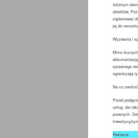
Istotnym elem
obiektów. Poz
zaplanować da
jej do remontu
Wyzwania i sp
Mimo licznych
dokumentacją,
sprawnego rea
ograniczają ry
Na co zwrócić
Przed podjęci
usług, ale ta
prawnych. Dob
inwestycyjny
Reklama