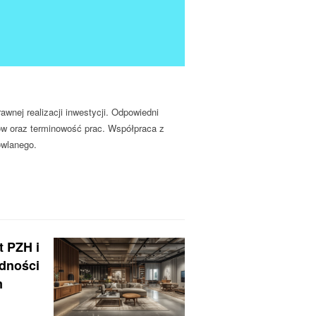
awnej realizacji inwestycji
. Odpowiedni
ów oraz terminowość prac. Współpraca z
owlanego.
t PZH i
odności
m