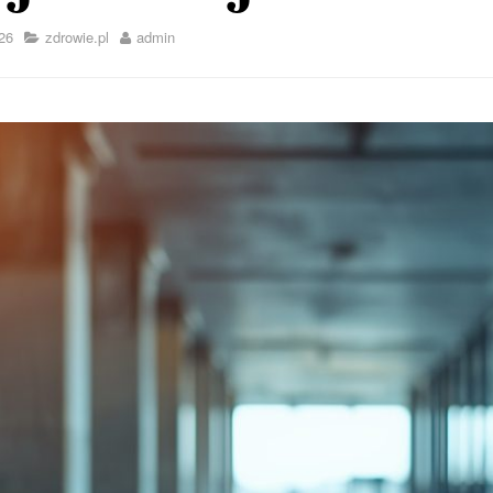
26
zdrowie.pl
admin