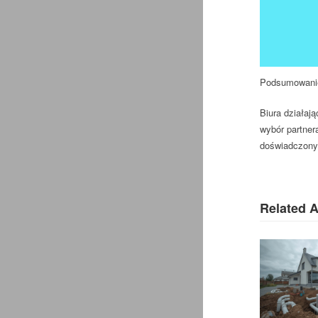
Podsumowani
Biura działaj
wybór partner
doświadczonym
Related A