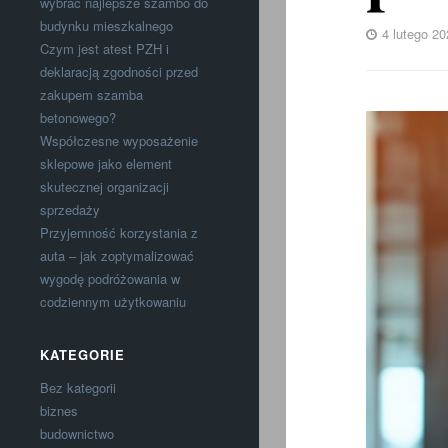
wybrać najlepsze szambo do
budynku mieszkalnego
4 lutego 20
Czym jest atest PZH i
deklaracją zgodności przed
zakupem szamba
betonowego?
Współczesne wyposażenie
sklepowe jako element
skutecznej organizacji
sprzedaży
Przyjemność korzystania z
auta – jak zoptymalizować
wygodę podróżowania w
codziennym użytkowaniu
KATEGORIE
Bez kategorii
biznes
budownictwo