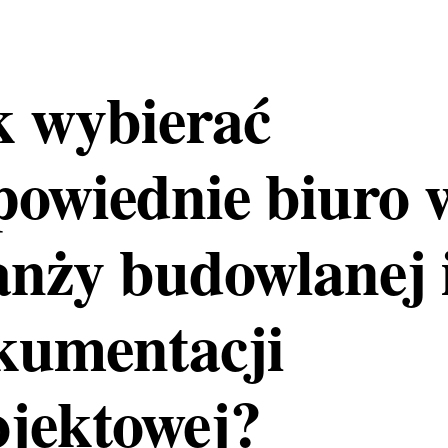
k wybierać
powiednie biuro 
anży budowlanej 
kumentacji
ojektowej?