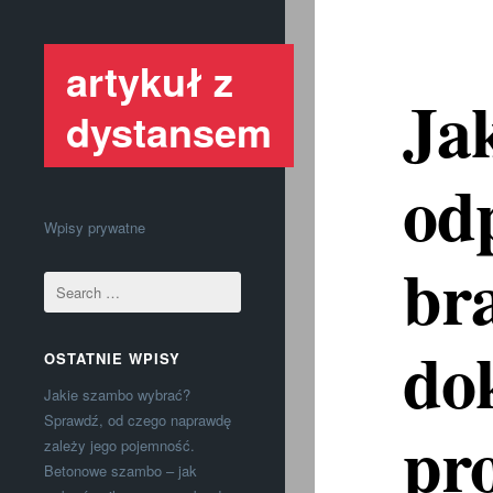
artykuł z
Ja
dystansem
od
Wpisy prywatne
br
do
OSTATNIE WPISY
Jakie szambo wybrać?
Sprawdź, od czego naprawdę
pr
zależy jego pojemność.
Betonowe szambo – jak