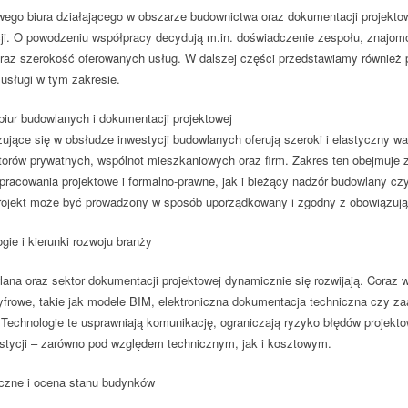
wego biura
działającego w obszarze budownictwa oraz dokumentacji projekto
ji
. O powodzeniu współpracy decydują m.in. doświadczenie zespołu, znajom
oraz szerokość oferowanych usług. W dalszej części przedstawiamy również p
sługi w tym zakresie.
biur budowlanych i dokumentacji projektowej
izujące się w obsłudze inwestycji budowlanych oferują
szeroki i elastyczny wa
torów prywatnych, wspólnot mieszkaniowych oraz firm. Zakres ten obejmuje
pracowania projektowe i formalno-prawne, jak i bieżący nadzór budowlany czy 
rojekt może być prowadzony w sposób uporządkowany i zgodny z obowiązują
gie i kierunki rozwoju branży
ana oraz sektor dokumentacji projektowej dynamicznie się rozwijają. Coraz
yfrowe, takie jak modele BIM, elektroniczna dokumentacja techniczna czy 
 Technologie te usprawniają komunikację, ograniczają ryzyko błędów projekto
westycji – zarówno pod względem technicznym, jak i kosztowym.
czne i ocena stanu budynków