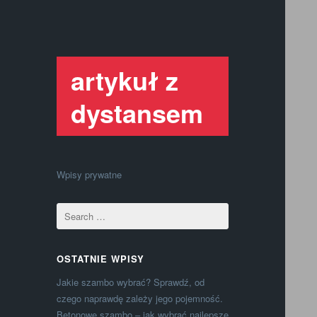
artykuł z
dystansem
Wpisy prywatne
OSTATNIE WPISY
Jakie szambo wybrać? Sprawdź, od
czego naprawdę zależy jego pojemność.
Betonowe szambo – jak wybrać najlepsze