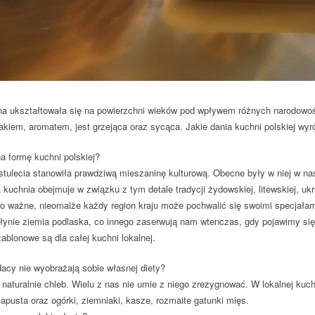
na ukształtowała się na powierzchni wieków pod wpływem różnych narodowoś
iem, aromatem, jest grzejąca oraz sycąca. Jakie dania kuchni polskiej wyró
a formę kuchni polskiej?
stulecia stanowiła prawdziwą mieszaninę kulturową. Obecne były w niej w nast
kuchnia obejmuje w związku z tym detale tradycji żydowskiej, litewskiej, ukra
Co ważne, nieomalże każdy region kraju może pochwalić się swoimi specjałam
ynie ziemia podlaska, co innego zaserwują nam wtenczas, gdy pojawimy si
zablonowe są dla całej kuchni lokalnej.
acy nie wyobrażają sobie własnej diety?
 naturalnie chleb. Wielu z nas nie umie z niego zrezygnować. W lokalnej kuch
pusta oraz ogórki, ziemniaki, kasze, rozmaite gatunki mięs.