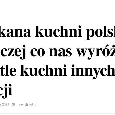
kana kuchni polsk
czej co nas wyró
tle kuchni innyc
ji
a 2021
inne
admin