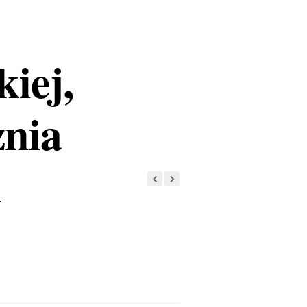
iej,
żnia
h