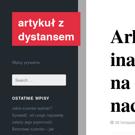
artykuł z
Ar
dystansem
ina
Wpisy prywatne
na 
nac
OSTATNIE WPISY
Jakie szambo wybrać?
Sprawdź, od czego naprawdę
zależy jego pojemność.
26 listopad
Betonowe szambo – jak