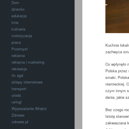
Dom
dziecko
edukacja
inne
kulinaria
motoryzacja
praca
Kuchnia lokal
Przemysł
zachwyca smak
reklama
reklama i marketing
Co wpłynęło n
rekreacja
Polska przez 
rtv agd
smaki. Polska 
sklepy internetowe
niemieckiej. 
transport
czym innym sł
uroda
dania, jakie s
usługi
Wyposażenie Wnętrz
Bez czego rod
Zdrowie
Istotę stanowi
zdrowie.pl
zakwaszana ka