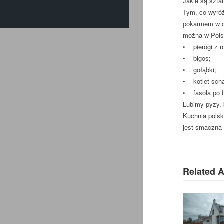
Jakie są szta
Tym, co wyróżn
pokarmem w ci
można w Polsc
• pierogi z r
• bigos;
• gołąbki;
• kotlet sch
• fasola po b
Lubimy pyzy, 
Kuchnia polsk
jest smaczna 
Related A