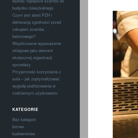
wybrać najlepsze szambo do
budynku mieszkalnego
Czym jest atest PZH i
deklaracją zgodności przed
zakupem szamba
betonowego?
Współczesne wyposażenie
sklepowe jako element
skutecznej organizacji
sprzedaży
Przyjemność korzystania z
auta – jak zoptymalizować
wygodę podróżowania w
codziennym użytkowaniu
KATEGORIE
Bez kategorii
biznes
budownictwo