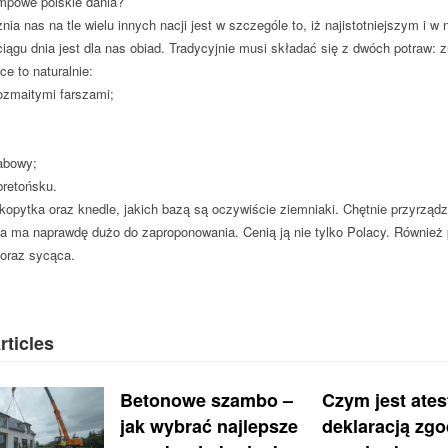
mpowe polskie dania?
ia nas na tle wielu innych nacji jest w szczególe to, iż najistotniejszym i 
ągu dnia jest dla nas obiad. Tradycyjnie musi składać się z dwóch potraw: zu
e to naturalnie:
ozmaitymi farszami;
abowy;
retońsku.
kopytka oraz knedle, jakich bazą są oczywiście ziemniaki. Chętnie przyrząd
a ma naprawdę dużo do zaproponowania. Cenią ją nie tylko Polacy. Również 
oraz sycąca.
rticles
Betonowe szambo –
Czym jest ates
jak wybrać najlepsze
deklaracją zg