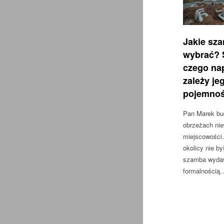
Jakie sz
wybrać? 
czego na
zależy je
pojemnoś
Pan Marek bu
obrzeżach niew
miejscowości.
okolicy nie by
szamba wydaw
formalnością