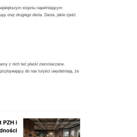
w największym stopniu napełniającym
py oraz drugiego dania. Dania, jakie zjeść
zamy z nich też placki ziemniaczane.
przybywający do nas turyści uwydatniają, że
t PZH i
odności