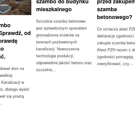
szambo do budynku
przed zakupe
mieszkalnego
szamba
betonowego?
Szczelne szambo betonowe
ambo
jest sprawdzonym sposobem
Co oznacza atest PZ
Sprawdź, od
gromadzenia ścieków na
deklaracja zgodności
prawdę
terenach pozbawionych
zakupie szamba bet
go
kanalizacji. Nowoczesna
Atest PZH razem z de
ć.
technologia produkcji,
zgodności pomagają
odpowiednia jakość betonu oraz
zweryfikować, czy…
dował dom na
szczelna…
ielkiej
 Kanalizacji w
ło, dlatego wybór
ał się prostą
.…