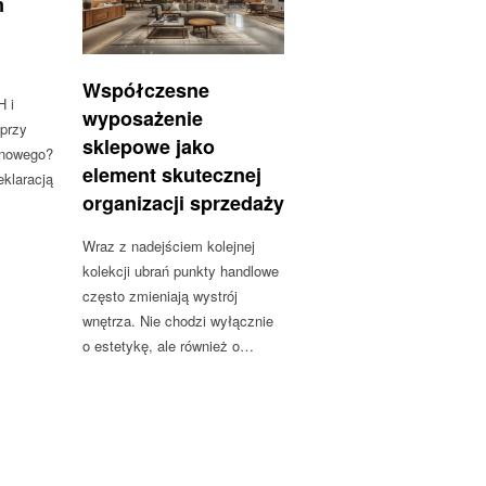
m
Współczesne
H i
wyposażenie
 przy
sklepowe jako
onowego?
element skutecznej
klaracją
organizacji sprzedaży
Wraz z nadejściem kolejnej
kolekcji ubrań punkty handlowe
często zmieniają wystrój
wnętrza. Nie chodzi wyłącznie
o estetykę, ale również o…